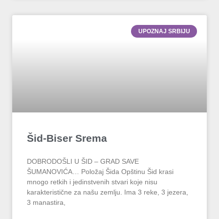
UPOZNAJ SRBIJU
Šid-Biser Srema
DOBRODOŠLI U ŠID – GRAD SAVE
ŠUMANOVIĆA… Položaj Šida Opštinu Šid krasi
mnogo retkih i jedinstvenih stvari koje nisu
karakteristične za našu zemlju. Ima 3 reke, 3 jezera,
3 manastira,