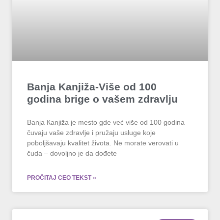
Banja Kanjiža-Više od 100
godina brige o vašem zdravlju
Banja Кanjiža je mesto gde već više od 100 godina
čuvaju vaše zdravlje i pružaju usluge koje
poboljšavaju kvalitet života. Ne morate verovati u
čuda – dovoljno je da dođete
PROČITAJ CEO TEKST »