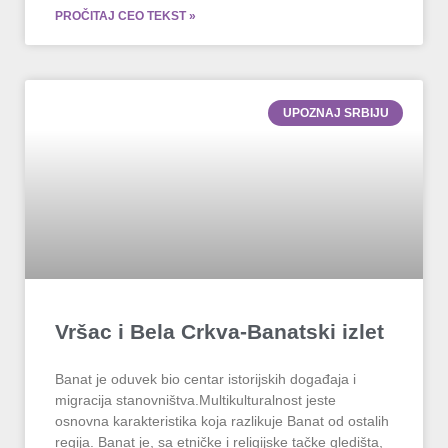
PROČITAJ CEO TEKST »
UPOZNAJ SRBIJU
Vršac i Bela Crkva-Banatski izlet
Banat je oduvek bio centar istorijskih događaja i
migracija stanovništva.Multikulturalnost jeste
osnovna karakteristika koja razlikuje Banat od ostalih
regija. Banat je, sa etničke i religijske tačke gledišta,