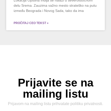
Lokacija Opština Inđija se nalazi u severoistočnom
delu Srema. Zauzima važno mesto strateško na putu
između Beograda i Novog Sada, tako da ima
PROČITAJ CEO TEKST »
Prijavite se na
mailing listu
Prijavom na mailing listu prihvatate
politiku privatnosti
.