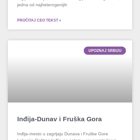
jedna od najheterogenijih
PROČITAJ CEO TEKST »
UPOZNAJ SRBIJU
Inđija-Dunav i Fruška Gora
Inđija-mesto u zagrljaju Dunava i Fruške Gore