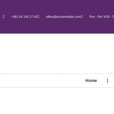
+381 64 140 27 40
office@turizamsrbije.com
Pon - Pet: 9:00 - 
Home