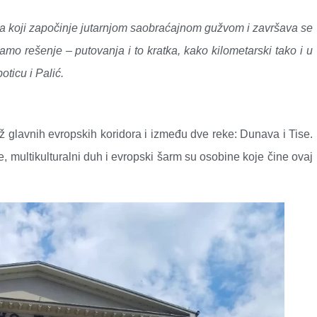
a koji započinje jutarnjom saobraćajnom gužvom i završava se
mo rešenje – putovanja i to kratka, kako kilometarski tako i u
ticu i Palić.
ž glavnih evropskih koridora i između dve reke: Dunava i Tise.
 multikulturalni duh i evropski šarm su osobine koje čine ovaj