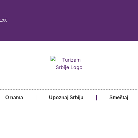
21:00
O nama
Upoznaj Srbiju
Smeštaj