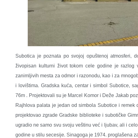
Subotica je poznata po svojoj opuštenoj atmosferi, dob
živopisan kulturni život tokom cele godine je razlog
zanimljivih mesta za odmor i razonodu, kao i za mnogob
i lovištima. Gradska kuća, centar i simbol Subotice, s
76m . Projektovali su je Marcel Komor i Deže Jakab poz
Rajhlova palata je jedan od simbola Subotice i remek de
projektovao zgrade Gradske biblioteke i subotičke Gimn
ugradio ne samo svu svoju veštinu već i ljubav, ali i c
godine u stilu secesije. Sinagoga je 1974. proglašena 