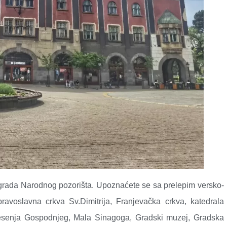
zgrada Narodnog pozorišta. Upoznaćete se sa prelepim versko-
ravoslavna crkva Sv.Dimitrija, Franjevačka crkva, katedrala
nesenja Gospodnjeg, Mala Sinagoga, Gradski muzej, Gradska