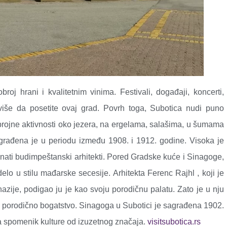
roj hrani i kvalitetnim vinima. Festivali, događaji, koncerti,
 više da posetite ovaj grad. Povrh toga, Subotica nudi puno
rojne aktivnosti oko jezera, na ergelama, salašima, u šumama
agrađena je u periodu između 1908. i 1912. godine. Visoka je
nati budimpeštanski arhitekti. Pored Gradske kuće i Sinagoge,
lo u stilu mađarske secesije. Arhitekta Ferenc Rajhl , koji je
azije, podigao ju je kao svoju porodičnu palatu. Zato je u nju
elo porodično bogatstvo. Sinagoga u Subotici je sagrađena 1902.
za spomenik kulture od izuzetnog značaja.
visitsubotica.rs