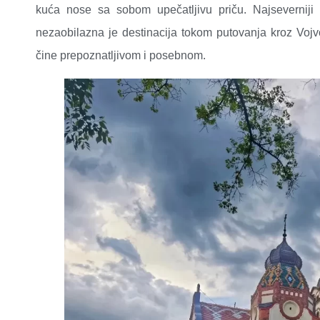
kuća nose sa sobom upečatljivu priču. Najseverniji 
nezaobilazna je destinacija tokom putovanja kroz Vojvo
čine prepoznatljivom i posebnom.