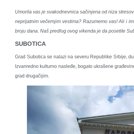
Umorila vas je svakodnevnica sačinjena od niza stresov
neprijatnim večernjim vestima? Razumemo vas! Ali i ima
broju dana
.
Naš predlog ovog vikenda je da posetite Subo
SUBOTICA
Grad Subotica se nalazi na severu Republike Srbije, du
Izvanredno kulturno nasleđe, bogato ukrašene građevine,
grad drugačijim.