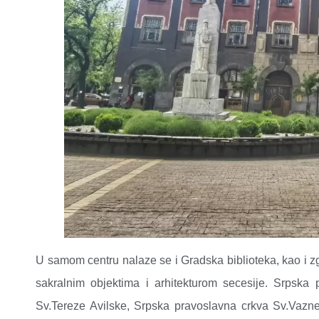
U samom centru nalaze se i Gradska biblioteka, kao i 
sakralnim objektima i arhitekturom secesije. Srpska p
Sv.Tereze Avilske, Srpska pravoslavna crkva Sv.Vaz