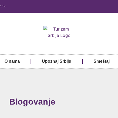
21:00
O nama
Upoznaj Srbiju
Smeštaj
Blogovanje