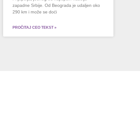
zapadne Srbije. Od Beograda je udaljen oko
290 km i može se doći
PROČITAJ CEO TEKST »