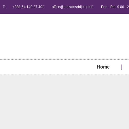
+381 64 140 27 40
office@turizamsrbije.com
Pon - Pet: 9:00 - 
Home