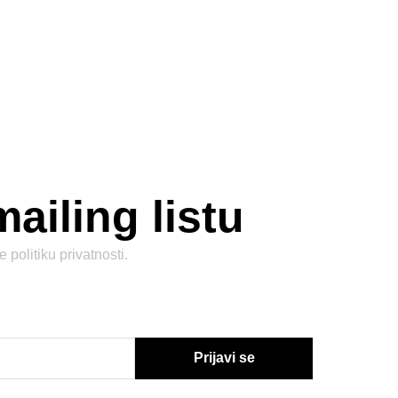
mailing listu
te
politiku privatnosti
.
Prijavi se