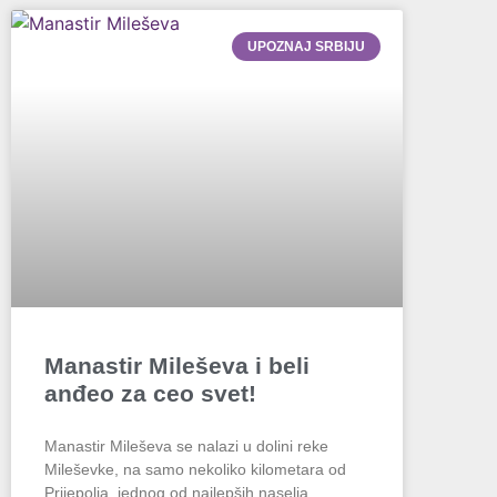
UPOZNAJ SRBIJU
Manastir Mileševa i beli
anđeo za ceo svet!
Manastir Mileševa se nalazi u dolini reke
Mileševke, na samo nekoliko kilometara od
Prijepolja, jednog od najlepših naselja