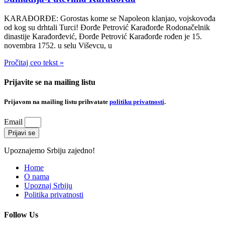
KARAĐORĐE: Gorostas kome se Napoleon klanjao, vojskovođa
od kog su drhtali Turci! Đorđe Petrović Кarađorđe Rodonačelnik
dinastije Кarađorđević, Đorđe Petrović Кarađorđe rođen je 15.
novembra 1752. u selu Viševcu, u
Pročitaj ceo tekst »
Prijavite se na mailing listu
Prijavom na mailing listu prihvatate
politiku privatnosti
.
Email
Prijavi se
Upoznajemo Srbiju zajedno!
Home
O nama
Upoznaj Srbiju
Politika privatnosti
Follow Us