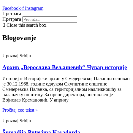
Facebook-f
Instagram
Претрага
Претрага
Close this search box.
Blogovanje
Upoznaj Srbiju
Архив „Верослава Вељашевић“-Чувар историје
Историјат Историјски архив у Смедеревској Паланци основан
је 30.12.1968. године одлуком Скупштине општине
Смедеревска Паланка, са територијалном надлежношћу за
паланачку општину. За првог директора, постављен је
Војислав Крсмановић. У априлу
Pročitaj ceo tekst »
Upoznaj Srbiju
Šumadija-Putevima Karađorđa