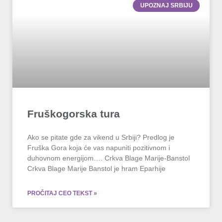
UPOZNAJ SRBIJU
Fruškogorska tura
Ako se pitate gde za vikend u Srbiji? Predlog je
Fruška Gora koja će vas napuniti pozitivnom i
duhovnom energijom…. Crkva Blage Marije-Banstol
Crkva Blage Marije Banstol je hram Eparhije
PROČITAJ CEO TEKST »