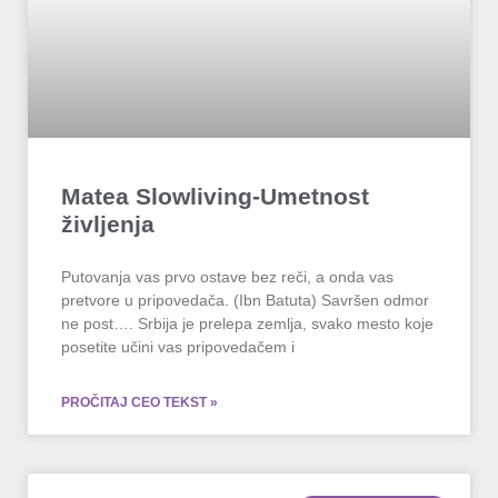
Matea Slowliving-Umetnost
življenja
Putovanja vas prvo ostave bez reči, a onda vas
pretvore u pripovedača. (Ibn Batuta) Savršen odmor
ne post…. Srbija je prelepa zemlja, svako mesto koje
posetite učini vas pripovedačem i
PROČITAJ CEO TEKST »