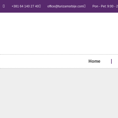
+381 64 140 27 40
office@turizamsrbije.com
Pon - Pet: 9:00 - 
Home