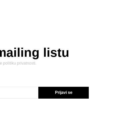
mailing listu
te
politiku privatnosti
.
Prijavi se