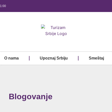
21:00
O nama
Upoznaj Srbiju
Smeštaj
Blogovanje