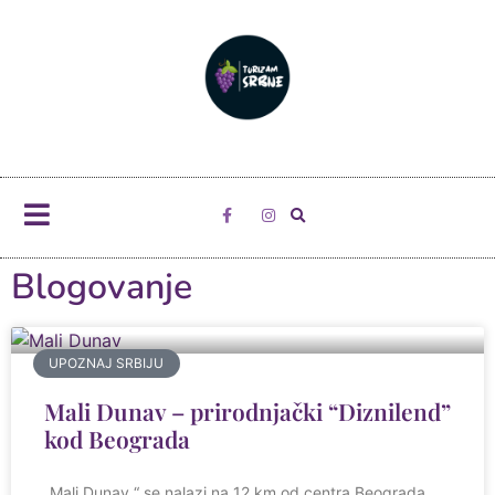
Blogovanje
UPOZNAJ SRBIJU
Mali Dunav – prirodnjački “Diznilend”
kod Beograda
„Mali Dunav “ se nalazi na 12 km od centra Beograda.