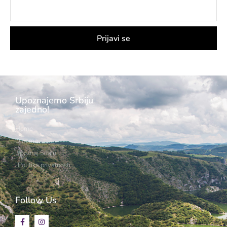
Prijavi se
Upoznajemo Srbiju
zajedno!
Home
O nama
Upoznaj Srbiju
Politika privatnosti
Follow Us