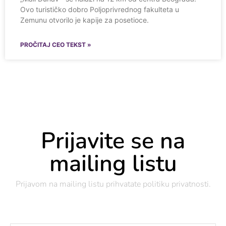
Ovo turističko dobro Poljoprivrednog fakulteta u
Zemunu otvorilo je kapije za posetioce.
PROČITAJ CEO TEKST »
Prijavite se na
mailing listu
Prijavom na mailing listu prihvatate
politiku privatnosti
.