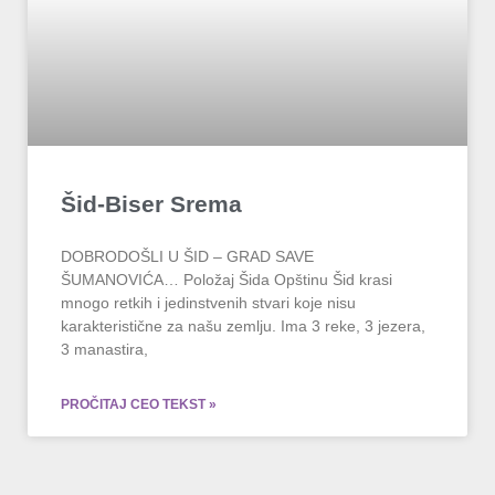
Šid-Biser Srema
DOBRODOŠLI U ŠID – GRAD SAVE
ŠUMANOVIĆA… Položaj Šida Opštinu Šid krasi
mnogo retkih i jedinstvenih stvari koje nisu
karakteristične za našu zemlju. Ima 3 reke, 3 jezera,
3 manastira,
PROČITAJ CEO TEKST »