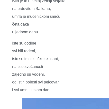
Bilo je to u nekoj zemlji seljaka
na brdovitom Balkanu,
umrla je mučeničkom smrću
četa đaka
u jednom danu.
Iste su godine
svi bili rođeni,
isto su im tekli školski dani,
na iste svečanosti
zajedno su vođeni,
od istih bolesti svi pelcovani,
i svi umrli u istom danu.