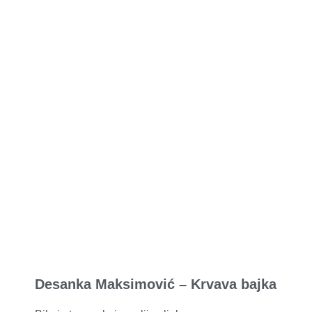
Spomen-park
Desanka Maksimović – Krvava bajka