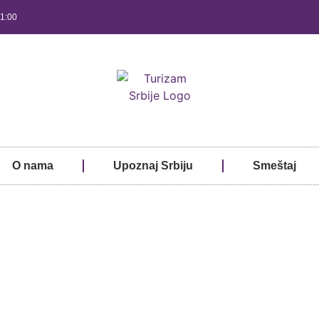
21:00
O nama
Upoznaj Srbiju
Smeštaj