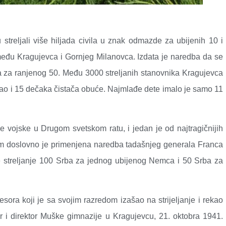
treljali više hiljada civila u znak odmazde za ubijenih 10 i
eđu Kragujevca i Gornjeg Milanovca. Izdata je naredba da se
a za ranjenog 50. Među 3000 streljanih stanovnika Kragujevca
 kao i 15 dečaka čistača obuće. Najmlađe dete imalo je samo 11
 vojske u Drugom svetskom ratu, i jedan je od najtragičnijih
njem doslovno je primenjena naredba tadašnjeg generala Franca
 streljanje 100 Srba za jednog ubijenog Nemca i 50 Srba za
sora koji je sa svojim razredom izašao na strijeljanje i rekao
sor i direktor Muške gimnazije u Kragujevcu, 21. oktobra 1941.