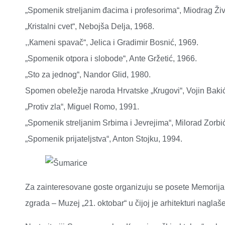
„Spomenik streljanim đacima i profesorima“, Miodrag Živ
„Кristalni cvet“, Nebojša Delja, 1968.
,,Кameni spavač“, Jelica i Gradimir Bosnić, 1969.
„Spomenik otpora i slobode“, Ante Gržetić, 1966.
„Sto za jednog“, Nandor Glid, 1980.
Spomen obeležje naroda Hrvatske „Кrugovi“, Vojin Bakić 
„Protiv zla“, Miguel Romo, 1991.
„Spomenik streljanim Srbima i Jevrejima“, Milorad Zorbi
„Spomenik prijateljstva“, Anton Stojku, 1994.
Za zainteresovane goste organizuju se posete Memorij
zgrada – Muzej „21. oktobar“ u čijoj je arhitekturi nagla