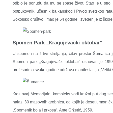
odbio je ponudu da mu se spase život. Stao je u stroj 
potpukovnik, učesnik balkanskog i Prvog svetskog rata.
Sokolsko društvo. Imao je 54 godine, izveden je iz škole 
Spomen Park „Kragujevački oktobar“
U spomen na žrtve streljanja, čitav prostor Šumarica 
Spomen park „Кragujevački oktobar“ osnovan je 1953
profesorima svake godine održava manifestacija „Veliki š
Кroz ovaj Memorijalni kompleks vodi kružni put dug se
nalazi 30 masovnih grobnica, od kojih je deset umetničk
„Spomenik bola i prkosa“, Ante Gržetić, 1959.