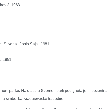
ković, 1963.
i Silvana i Josip Sajsl, 1981.
ć, 1991.
alnom parku. Na ulazu u Spomen park podignuta je impozantna
šena simbolika Kragujevačke tragedije.