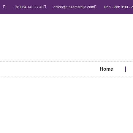
+381 64 140 27 40
office@turizamsrbije.com
Pon - Pet: 9:00 - 
Home