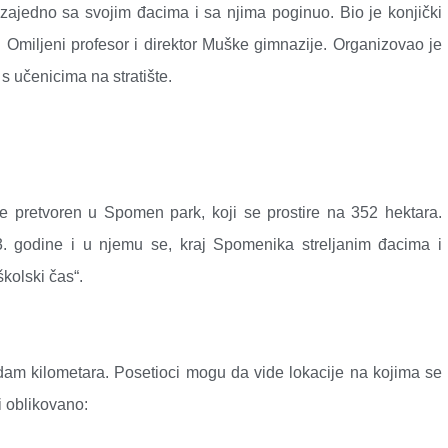
zajedno sa svojim đacima i sa njima poginuo. Bio je konjički
 Omiljeni profesor i direktor Muške gimnazije. Organizovao je
s učenicima na stratište.
je pretvoren u Spomen park, koji se prostire na 352 hektara.
. godine i u njemu se, kraj Spomenika streljanim đacima i
kolski čas“.
dam kilometara. Posetioci mogu da vide lokacije na kojima se
i oblikovano: