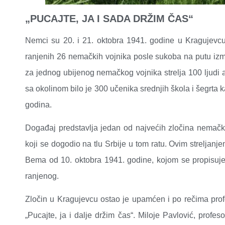
„PUCAJTE, JA I SADA DRŽIM ČAS“
Nemci su 20. i 21. oktobra 1941. godine u Kragujevcu s
ranjenih 26 nemačkih vojnika posle sukoba na putu izm
za jednog ubijenog nemačkog vojnika strelja 100 ljudi 
sa okolinom bilo je 300 učenika srednjih škola i šegrta
godina.
Događaj predstavlja jedan od najvećih zločina nemačke
koji se dogodio na tlu Srbije u tom ratu. Ovim strelja
Bema od 10. oktobra 1941. godine, kojom se propisuje
ranjenog.
Zločin u Kragujevcu ostao je upamćen i po rečima profe
„Pucajte, ja i dalje držim čas“. Miloje Pavlović, profe