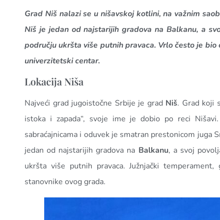
Grad Niš nalazi se u nišavskoj kotlini, na važnim sao
Niš je jedan od najstarijih gradova na Balkanu, a s
području ukršta više putnih pravaca. Vrlo često je bio 
univerzitetski centar.
Lokacija Niša
Najveći grad jugoistočne Srbije je grad
Niš
. Grad koji
istoka i zapada“, svoje ime je dobio po reci Nišavi
sabraćajnicama i oduvek je smatran prestonicom juga Srbij
jedan od najstarijih gradova na
Balkanu
, a svoj povo
ukršta više putnih pravaca. Južnjački temperament, g
stanovnike ovog grada.