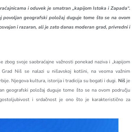
braćajnicama i oduvek je smatran „kapijom Istoka i Zapada“.
voj povoljan geografski položaj duguje tome što se na ovom
osvajan i razaran, ali je zato danas moderan grad, privredni i
 se zbog svoje saobraćajne važnosti ponekad naziva i „kapijom
. Grad Niš se nalazi u nišavskoj kotlini, na veoma važnim
e. Njegova kultura, istorija i tradicija su bogati i dugi.
Niš
je
ljan geografski položaj duguje tome što se na ovom području
ostoljubivost i srdačnost je ono što je karakteristično za