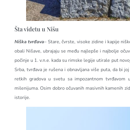
Šta videtu u Nišu
Niška tvrđava
– Stare, čvrste, visoke zidine i kapije ni
obali Nišave, ubrajaju se među najlepše i najbolje oč
počinje u 1. v.n.e. kada su rimske legije utirale put novo
Srba, tvrđava je rušena i obnavljana više puta, da bi j
retkih gradova u svetu sa impozantnom tvrđavom u
milenijuma. Osim dobro očuvanih masivnih kamenih zidin
istorije.