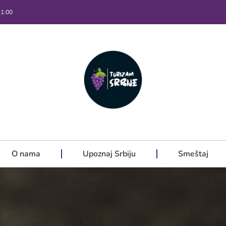
21:00
O nama
Upoznaj Srbiju
Smeštaj