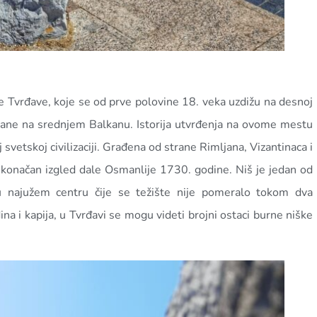
ške Tvrđave, koje se od prve polovine 18. veka uzdižu na desnoj
uvane na srednjem Balkanu. Istorija utvrđenja na ovome mestu
j svetskoj civilizaciji. Građena od strane Rimljana, Vizantinaca i
oj konačan izgled dale Osmanlije 1730. godine. Niš je jedan od
 najužem centru čije se težište nije pomeralo tokom dva
a i kapija, u Tvrđavi se mogu videti brojni ostaci burne niške