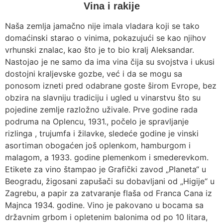
Vina i rakije
Naša zemlja jamačno nije imala vladara koji se tako
domaćinski starao o vinima, pokazujući se kao njihov
vrhunski znalac, kao što je to bio kralj Aleksandar.
Nastojao je ne samo da ima vina čija su svojstva i ukusi
dostojni kraljevske gozbe, već i da se mogu sa
ponosom izneti pred odabrane goste širom Evrope, bez
obzira na slavniju tradiciju i ugled u vinarstvu što su
pojedine zemlje razložno uživale. Prve godine rada
podruma na Oplencu, 1931., počelo je spravljanje
rizlinga , trujumfa i žilavke, sledeće godine je vinski
asortiman obogaćen još oplenkom, hamburgom i
malagom, a 1933. godine plemenkom i smederevkom.
Etikete za vino štampao je Grafički zavod „Planeta“ u
Beogradu, žigosani zapušači su dobavljani od „Higije“ u
Zagrebu, a papir za zatvaranje flaša od Franca Cana iz
Majnca 1934. godine. Vino je pakovano u bocama sa
državnim grbom i opletenim balonima od po 10 litara,