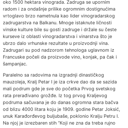
oko 1500 hektara vinograda. Zadruga se upornim
radom i za ondašnje prilike ogromnim dostignućima
vrtoglavo brzo nametnula kao lider vinogradarskog
zadrugarstva na Balkanu. Mnoge istaknute ličnosti
vinske kulture bile su gosti zadruge i držale su česte
kurseve iz oblasti vinogradarstva i vinarstva što je
ubrzo dalo vrhunske rezultate u proizvodnji vina.
Zadrugari su pod nadzorom tehnologa uglavnom iz
Francuske počeli da proizvode vino, konjak, pa čak i
šampanjac.
Paralelno sa radovima na izgradnji dinastičkog
mauzoleja, Кralj Petar I je iza crkve dao da se sazida
mali podrum gde je sve do početka Prvog svetskog
rata prerađivano grožđe. Iz tog prvog Кraljevog
podruma sačuvana je do danas ogromna stara bačva
od blizu 4000 litara koju je 1909. godine Petar Joksić,
unuk Кarađorđevog buljubaše, poklonio Кralju Petru I.
Na njoj je izrezbaren stih “Кoji ne zna da treba rujno