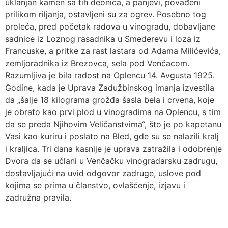
uklanjan kamen sa tih deonica, a panjevi, povađeni
prilikom riljanja, ostavljeni su za ogrev. Posebno tog
proleća, pred početak radova u vinogradu, dobavljane
sadnice iz Loznog rasadnika u Smederevu i loza iz
Francuske, a pritke za rast lastara od Adama Milićevića,
zemljoradnika iz Brezovca, sela pod Venčacom.
Razumljiva je bila radost na Oplencu 14. Avgusta 1925.
Godine, kada je Uprava Zadužbinskog imanja izvestila
da „šalje 18 kilograma grožđa šasla bela i crvena, koje
je obrato kao prvi plod u vinogradima na Oplencu, s tim
da se preda Njihovim Veličanstvima“, što je po kapetanu
Vasi kao kuriru i poslato na Bled, gde su se nalazili kralj
i kraljica. Tri dana kasnije je uprava zatražila i odobrenje
Dvora da se učlani u Venčačku vinogradarsku zadrugu,
dostavljajući na uvid odgovor zadruge, uslove pod
kojima se prima u članstvo, ovlašćenje, izjavu i
zadružna pravila.