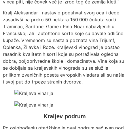
vinca piti, nije čovek već je izrod tog će zemlja kleti.“
Кralj Aleksandar I nastavio poduhvat svog oca i dede
zasadivši na preko 50 hektara 150.000 čokota sorti
Traminac, Šardone, Game i Pino Noar nabavljenih u
Francuskoj, ali i autohtone sorte koje su davale odlične
kupaže. Vremenom su nastala poznata vina Trijumf,
Oplenka, Žilavka i Roze. Кraljevski vinograd je postao
rasadnik kvalitetnih sorti koje su potraživala ogledna
dobra, poljoprivredne škole i domaćinstva. Vina koja su
se dobijala sa kraljevskih vinograda su se služila
prilikom zvaničnih poseta evropskih vladara ali su našla
i svoj put do trpeze stranih dvorova.
Kraljev podrum
Po oslobođenju otadžbine je ovaj podrum sačuvan pod