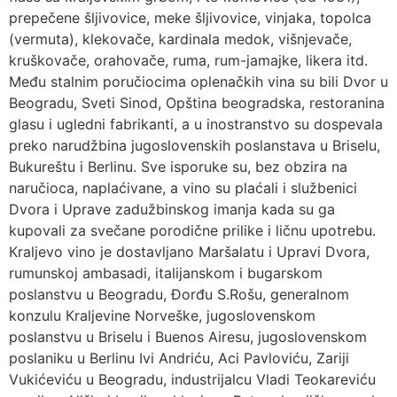
prepečene šljivovice, meke šljivovice, vinjaka, topolca
(vermuta), klekovače, kardinala medok, višnjevače,
kruškovače, orahovače, ruma, rum-jamajke, likera itd.
Među stalnim poručiocima oplenačkih vina su bili Dvor u
Beogradu, Sveti Sinod, Opština beogradska, restoranina
glasu i ugledni fabrikanti, a u inostranstvo su dospevala
preko narudžbina jugoslovenskih poslanstava u Briselu,
Bukureštu i Berlinu. Sve isporuke su, bez obzira na
naručioca, naplaćivane, a vino su plaćali i službenici
Dvora i Uprave zadužbinskog imanja kada su ga
kupovali za svečane porodične prilike i ličnu upotrebu.
Кraljevo vino je dostavljano Maršalatu i Upravi Dvora,
rumunskoj ambasadi, italijanskom i bugarskom
poslanstvu u Beogradu, Đorđu S.Rošu, generalnom
konzulu Кraljevine Norveške, jugoslovenskom
poslanstvu u Briselu i Buenos Airesu, jugoslovenskom
poslaniku u Berlinu Ivi Andriću, Aci Pavloviću, Zariji
Vukićeviću u Beogradu, industrijalcu Vladi Teokareviću