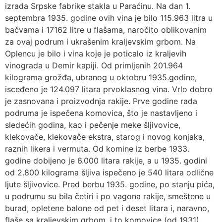
izrada Srpske fabrike stakla u Paraćinu. Na dan 1.
septembra 1935. godine ovih vina je bilo 115.963 litra u
bačvama i 17162 litre u flašama, naročito oblikovanim
za ovaj podrum i ukrašenim kraljevskim grbom. Na
Oplencu je bilo i vina koje je poticalo iz kraljevih
vinograda u Demir kapiji. Od primljenih 201.964
kilograma grožđa, ubranog u oktobru 1935.godine,
isceđeno je 124.097 litara prvoklasnog vina. Vrlo dobro
je zasnovana i proizvodnja rakije. Prve godine rada
podruma je ispečena komovica, što je nastavljeno i
sledećih godina, kao i pečenje meke šljivovice,
klekovače, klekovače ekstra, starog i novog konjaka,
raznih likera i vermuta. Od komine iz berbe 1933.
godine dobijeno je 6.000 litara rakije, a u 1935. godini
od 2.800 kilograma šljiva ispečeno je 540 litara odlične
ljute šljivovice. Pred berbu 1935. godine, po stanju pića,
u podrumu su bila četiri i po vagona rakije, smeštene u
burad, opletene balone od pet i deset litara i, naravno,
flaše sa kraljevskim grbom, i to komovice (od 1931),