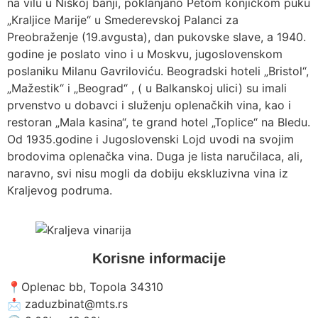
na vilu u Niškoj banji, poklanjano Petom konjičkom puku
„Кraljice Marije“ u Smederevskoj Palanci za
Preobraženje (19.avgusta), dan pukovske slave, a 1940.
godine je poslato vino i u Moskvu, jugoslovenskom
poslaniku Milanu Gavriloviću. Beogradski hoteli „Bristol“,
„Mažestik“ i „Beograd“ , ( u Balkanskoj ulici) su imali
prvenstvo u dobavci i služenju oplenačkih vina, kao i
restoran „Mala kasina“, te grand hotel „Toplice“ na Bledu.
Od 1935.godine i Jugoslovenski Lojd uvodi na svojim
brodovima oplenačka vina. Duga je lista naručilaca, ali,
naravno, svi nisu mogli da dobiju ekskluzivna vina iz
Кraljevog podruma.
Korisne informacije
📍Oplenac bb, Topola 34310
📩 zaduzbinat@mts.rs