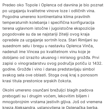
Predeo oko Topole i Oplenca od davnina je bio poznat
po uzgajanju kvalitetne vinove loze i odličnih vina.
Pogodna umereno kontinentalna klima pravilnih
temperaturnih kolebanja i specifična konfiguracija
terena uglavnom istočne i jugoistočne ekspozicije
pogodovale su da se najstariji žitelji ovog kraja
opredele za uzgajanje sortnih loza. Stari Rimljani su
susednom selu i bregu u nastavku Oplenca Vinča,
nadenuli ime Vincea po kvalitetnom vinu koje je
dobijano od izrazito ukusnog i mirisnog grožđa. Prvi
zapisi o vinogradarstvu ovog područja potiču iz 1432.
godine. Grožđe i vino i danas predstavljaju simbol
svakog sela ove oblasti. Stoga ovaj kraj s ponosom
krasi titula prestonice srpskih čokota.
Okolni umereno osunčani brežuljci blagih padova
prebogati su i drugim voćem, lekovitim biljem i
mnogobrojnim vrstama jestivih gljiva. Još od vremena
kneza Aleksandra, ustanovljena je Oplenačka berba,