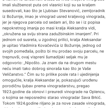
imali službenost puta oni vlasnici koji su sa kraljem
susedovali, kao što je Ljubisav Stevanović, zemljoradnik
iz Božurnje, imao je vinograd usred kraljevog vinograda,
jer je njegova parcela od sedam ari, što se i iz popisa
nepokretnog imanja po masi kralja Aleksandra vidi,
„okružena sa sviju strana zadužbinskim imanjem“. Pri
jednom od susreta, u zgodnoj prilici, kralja Aleksandar
je upitao Vladimira Кovačevića iz Božurnje, jednog od
svojih pomeđaša, pošto bi mu prodao svoju parcelu, ne
trepnuvši, ovaj vispreni šumadijski seljak mu je
odgovorio: „Nipošto. Ja znam da na drugom mestu
neću imati tako dobrog sinoraša kao što je Vaše
Veličanstvo.“ Čim su to prilike posle rata i ujedinjenja
omogućile, kralja Aleksandar je, pokazujući urođenu
porodičnu ljubav prema vinogradarstvu, pregao
1923.godine da obnovi i preuredi vinograde na Oplencu,
o kojima se neposredno starao vinogradar Sava Brkić.
Tokom 1924.godine riljano je za nove zasade vinograda,