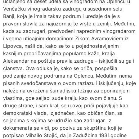
učlanjeno sa deset udela sa vinogradom na Oplencu u
Venčačku vinogradarsku zadrugu u susednom selu
Banji, koja je imala takav podrum i uređaje da je s
pravom slovila za najuzorniju te vrste u zemlji. Međutim,
kada su zadrugari, predvođeni naprednim vinogradarom
i veoma uticajnim domaćinom Žikom Avramovićem iz
Lipovca, našli da, kako se to u pojednostavljenim i
kasnijim prepričavanjima popularno kaže, kralja
Aleksandar ne poštuje pravila zadruge – isključili su ga i
članstva. Ova odluka je, kako se priča, pospešila
podizanje novog podruma na Oplencu. Međutim, nema
pisanih svedočanstava o ovom razlazu i isključenju, koje
naleže na uvreženu šumadijsku težnju za oponiranjem
vlastima, gde seljaci sude kralju kao svom članu. S
druge strane, i sam kralj se u ovoj priči pojavljuje kao
demokratski vlada, izjednačen, kao običan član, sa
seljacima s kojima se udružio kao zadrugar. Iz
dokumenata se vidi, po pozivu za skupštinu koji je
potpisao Mihailo Stojić, da je Zadužbina 1931.godine