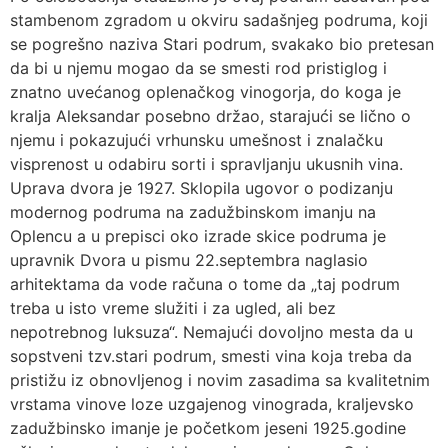
stambenom zgradom u okviru sadašnjeg podruma, koji
se pogrešno naziva Stari podrum, svakako bio pretesan
da bi u njemu mogao da se smesti rod pristiglog i
znatno uvećanog oplenačkog vinogorja, do koga je
kralja Aleksandar posebno držao, starajući se lično o
njemu i pokazujući vrhunsku umešnost i znalačku
visprenost u odabiru sorti i spravljanju ukusnih vina.
Uprava dvora je 1927. Sklopila ugovor o podizanju
modernog podruma na zadužbinskom imanju na
Oplencu a u prepisci oko izrade skice podruma je
upravnik Dvora u pismu 22.septembra naglasio
arhitektama da vode računa o tome da „taj podrum
treba u isto vreme služiti i za ugled, ali bez
nepotrebnog luksuza“. Nemajući dovoljno mesta da u
sopstveni tzv.stari podrum, smesti vina koja treba da
pristižu iz obnovljenog i novim zasadima sa kvalitetnim
vrstama vinove loze uzgajenog vinograda, kraljevsko
zadužbinsko imanje je početkom jeseni 1925.godine