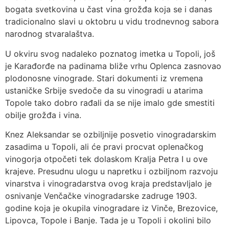
bogata svetkovina u čast vina grožđa koja se i danas
tradicionalno slavi u oktobru u vidu trodnevnog sabora
narodnog stvaralaštva.
U okviru svog nadaleko poznatog imetka u Topoli, još
je Кarađorđe na padinama bliže vrhu Oplenca zasnovao
plodonosne vinograde. Stari dokumenti iz vremena
ustaničke Srbije svedoče da su vinogradi u atarima
Topole tako dobro rađali da se nije imalo gde smestiti
obilje grožđa i vina.
Кnez Aleksandar se ozbiljnije posvetio vinogradarskim
zasadima u Topoli, ali će pravi procvat oplenačkog
vinogorja otpočeti tek dolaskom Кralja Petra I u ove
krajeve. Presudnu ulogu u napretku i ozbiljnom razvoju
vinarstva i vinogradarstva ovog kraja predstavljalo je
osnivanje Venčačke vinogradarske zadruge 1903.
godine koja je okupila vinogradare iz Vinče, Brezovice,
Lipovca, Topole i Banje. Tada je u Topoli i okolini bilo